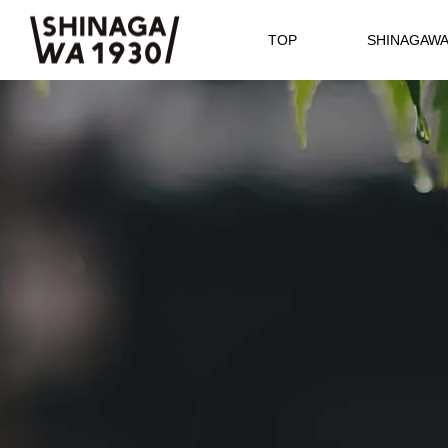
TOP
SHINAGAW
MANABU
event
REPORT＆
EVENT
005
ここでしか出会うことができない学
Tokyo Pouch展 世界の布を楽し