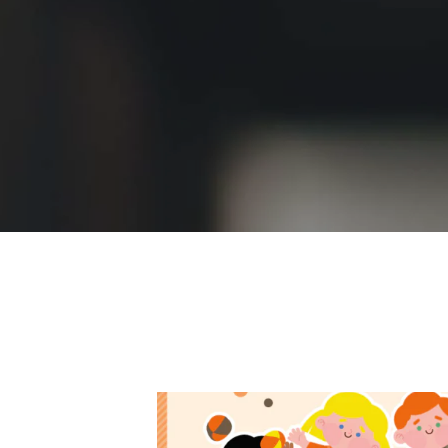
があります。様々な学びを通じて新
度版)開催
ーチ(PORTO)
な出会いも広がります。