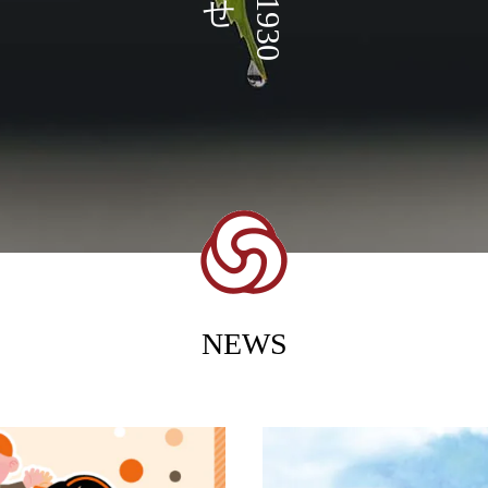
1
た
ングスペースなど、SHINAGAWA1930
い
soychaiのねこ展 / 作品展示のお知らせ
ーションして交流拠点として再生した
9
3
には働く空間も。
て
い！
0
NEWS