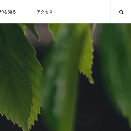
930を知る
アクセス
TABERU
event
event
鈍足と浮遊と右藤真琴 / 作品展示のお知
らせ
REPORT＆
RE
EVENT
E
性豊かな食事や飲み物が提供されて