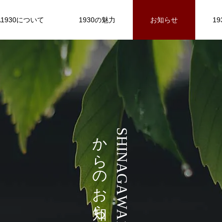
A1930について
1930の魅力
お知らせ
1
HATARAKU
event
event
探求学習塾a-school(エイスクール)開校
中
か
S
H
ら
I
REPORT＆
N
EVENT
004
の
A
project story
G
お
A
ら
W
び
オフィスや親子で利用できるコワーキ
個
む、東京ポ
A
せ
北品川エリアで最後の古民家群をリノベ