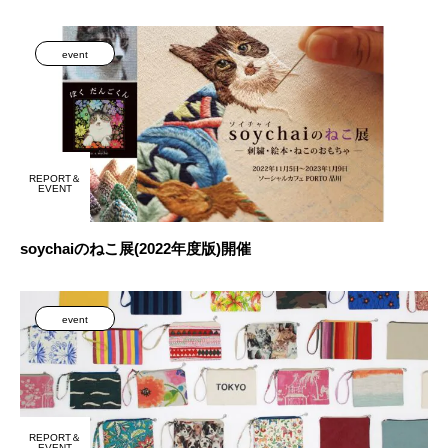
event
REPORT＆
EVENT
soychaiのねこ展(2022年度版)開催
event
REPORT＆
EVENT